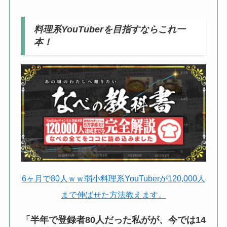
料理系YouTuberを目指すならこれ一
本！
6ヶ月で80人ｗｗ弱小料理系YouTuberが120,000人
まで伸ばせた方法教えます。
「半年で登録者80人だった私がが、今では14