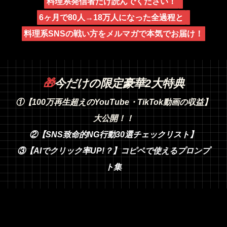
料理系発信者だけ読んでください！
6ヶ月で80人→18万人になった全過程と
料理系SNSの戦い方をメルマガで本気でお届け！
🎁
今だけの限定豪華2大特典
①【100万再生超えのYouTube・TikTok動画の収益】
大公開！！
②【SNS致命的NG行動30選チェックリスト】
③【AIでクリック率UP!？】コピペで使えるプロンプ
ト集