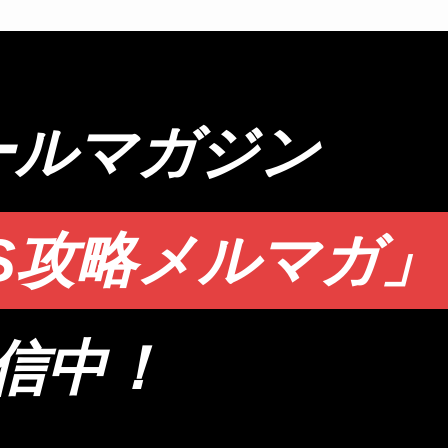
ールマガジン
S攻略メルマガ」
信中！