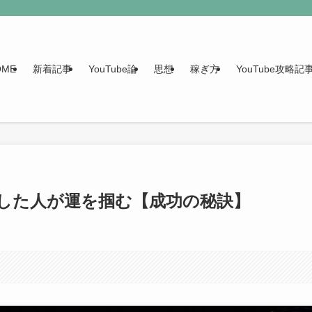
OME
新着記事
YouTube論
思想
稼ぎ方
YouTube攻略
行動した人が運を掴む【成功の秘訣】