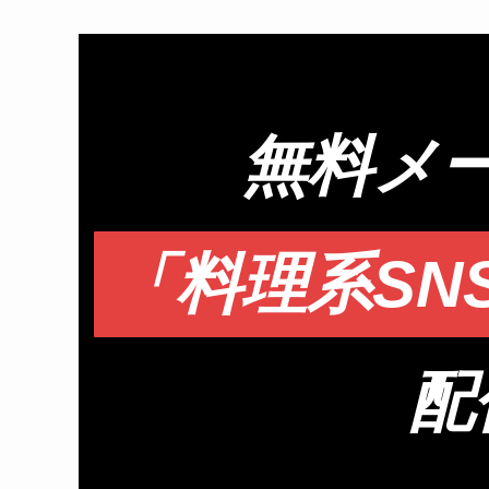
無料メ
「料理系SN
配