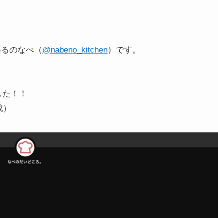
ているのなべ（
@nabeno_kitchen
）です。
した！！
成）