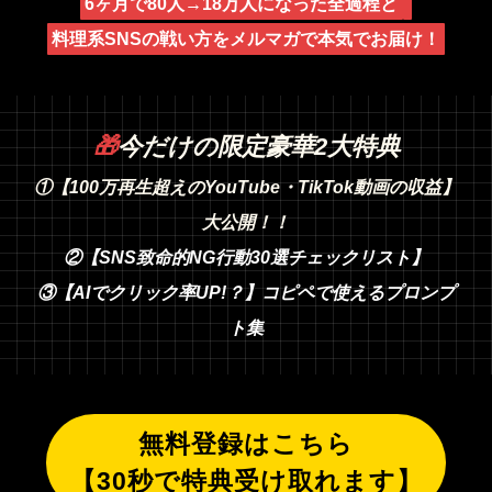
6ヶ月で80人→18万人になった全過程と
料理系SNSの戦い方をメルマガで本気でお届け！
🎁
今だけの限定豪華2大特典
①【100万再生超えのYouTube・TikTok動画の収益】
大公開！！
②【SNS致命的NG行動30選チェックリスト】
③【AIでクリック率UP!？】コピペで使えるプロンプ
ト集
無料登録はこちら
【30秒で特典受け取れます】