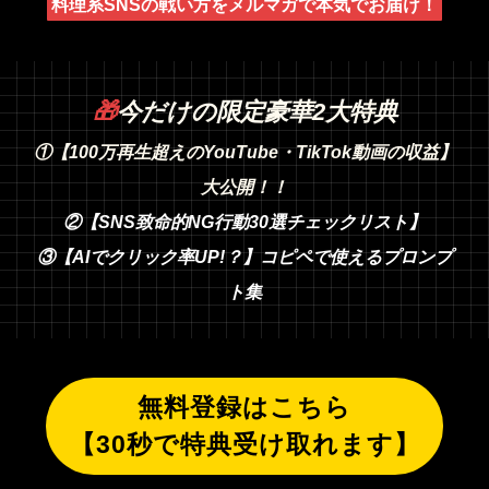
料理系SNSの戦い方をメルマガで本気でお届け！
🎁
今だけの限定豪華2大特典
①【100万再生超えのYouTube・TikTok動画の収益】
大公開！！
②【SNS致命的NG行動30選チェックリスト】
③【AIでクリック率UP!？】コピペで使えるプロンプ
ト集
無料登録はこちら
【30秒で特典受け取れます】