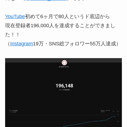
YouTube
初めて6ヶ月で80人というド底辺から
現在登録者196,000人を達成することができまし
た！！
（
Instagram
19万・SNS総フォロワー55万人達成）