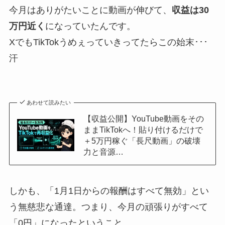
今月はありがたいことに動画が伸びて、
収益は30
万円近く
になっていたんです。
XでもTikTokうめぇっていきってたらこの始末･･･
汗
あわせて読みたい
【収益公開】YouTube動画をその
ままTikTokへ！貼り付けるだけで
＋5万円稼ぐ「長尺動画」の破壊
力と音源…
しかも、「1月1日からの報酬はすべて無効」とい
う無慈悲な通達。つまり、今月の頑張りがすべて
「0円」になったということ。