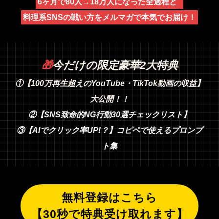
6ヶ月で80人→18万人になった全過程と
料理系SNSの戦い方をメルマガで本気でお届け！
🎁
今だけの限定豪華2大特典
①【100万再生超えのYouTube・TikTok動画の収益】
大公開！！
②【SNS致命的NG行動30選チェックリスト】
③【AIでクリック率UP!？】コピペで使えるプロンプ
ト集
無料登録はこちら
【30秒で特典受け取れます】