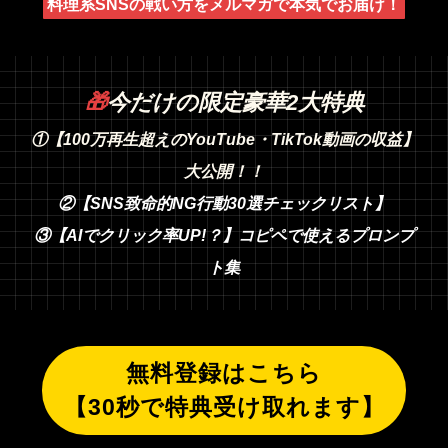
料理系SNSの戦い方をメルマガで本気でお届け！
🎁
今だけの限定豪華2大特典
①【100万再生超えのYouTube・TikTok動画の収益】
大公開！！
②【SNS致命的NG行動30選チェックリスト】
③【AIでクリック率UP!？】コピペで使えるプロンプ
ト集
無料登録はこちら
【30秒で特典受け取れます】