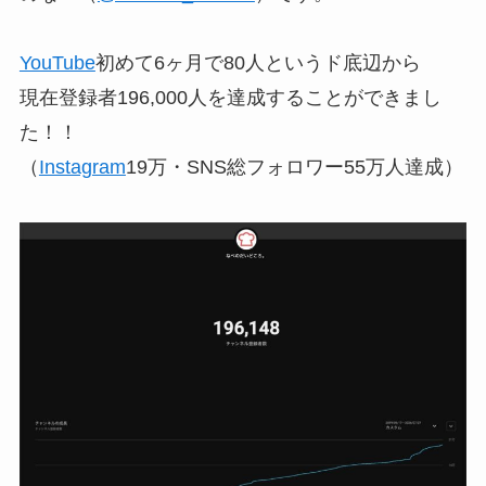
YouTube
初めて6ヶ月で80人というド底辺から
現在登録者196,000人を達成することができまし
た！！
（
Instagram
19万・SNS総フォロワー55万人達成）